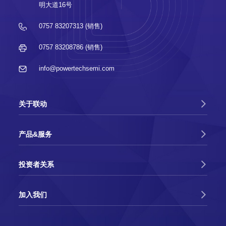
明大道16号
联动科技成功参展第五届SEMI-e深圳国际半
导体展
0757 83207313 (销售)
2022-09-22
0757 83208786 (销售)
佛山市联动科技股份有限公司股票在深圳证券
交易所创业板成功上市
info@powertechsemi.com
2021-07-08
联动科技成功参展SEMICON CHINA 2021
关于联动
2019-03-22
产品&服务
联动科技成功参展SEMICON CHINA 2019
投资者关系
2019-03-13
佛山市委书记鲁毅莅临联动科技开展“暖春行
加入我们
动”
2019-02-18