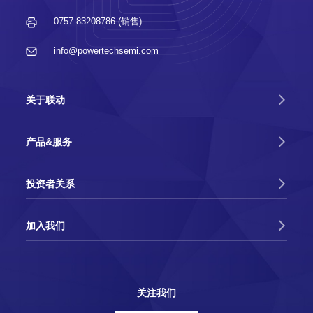
2022-09-22
0757 83208786 (销售)
佛山市联动科技股份有限公司股票在深圳证券
交易所创业板成功上市
info@powertechsemi.com
2021-07-08
联动科技成功参展SEMICON CHINA 2021
关于联动
2019-03-22
产品&服务
联动科技成功参展SEMICON CHINA 2019
投资者关系
2019-03-13
佛山市委书记鲁毅莅临联动科技开展“暖春行
加入我们
动”
2019-02-18
区长顾耀辉到联动科技开展高质量发展调研
关注我们